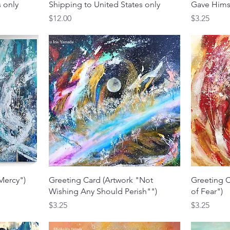
 only
Shipping to United States only
Gave Hims
価格
価格
$12.00
$3.25
クイックビュー
Mercy")
Greeting Card (Artwork "Not
Greeting C
Wishing Any Should Perish"")
of Fear")
価格
価格
$3.25
$3.25