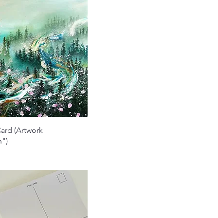
クイックビュー
ard (Artwork
n")