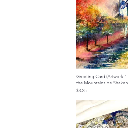
クイックビュー
Greeting Card (Artwork 
the Mountains be Shaken .
価格
$3.25