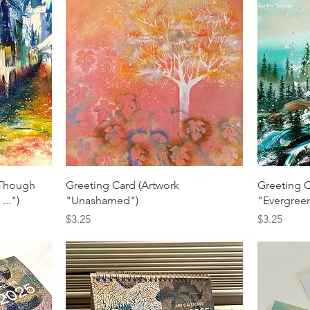
クイックビュー
"Though
Greeting Card (Artwork
Greeting C
..")
"Unashamed")
"Evergree
価格
価格
$3.25
$3.25