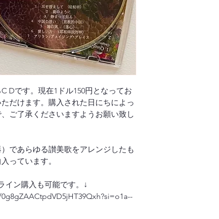
C Dです。現在1ドル150円となってお
いただけます。購入された日にちによっ
で、ご了承くださいますようお願い致し
器）であらゆる讃美歌をアレンジしたも
曲入っています。
 などオンライン購入も可能です。↓
ist/0g8gZAACtpdVD5jHT39Qxh?si=o1a--