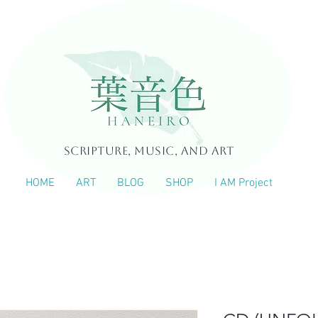
Scripture, Music, and Art
HOME
ART
BLOG
SHOP
I AM Project