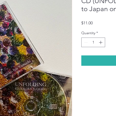
CD (UNFOL
to Japan
Price
$11.00
Quantity
*