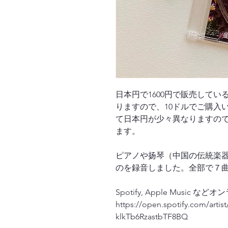
日本円で1600円で販売している
りますので、10ドルでご購入
て日本円が少々異なりますの
ます。
ピアノや扬琴（中国の伝統楽
のを録音しました。全部で７
Spotify, Apple Music
https://open.spotify.com/art
klkTb6RzastbTF8BQ