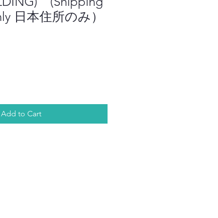
DING) (Shipping
 only 日本住所のみ）
Add to Cart