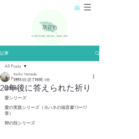
Scripture, Music, and Art
記事
All Posts
Keiko Yamada
All Posts
2月23日
読了時間: 5分
20年後に答えられた祈り
葉音色
愛シリーズ
愛の実践シリーズ（ヨハネの福音書13ー17
章）
卵の殻シリーズ