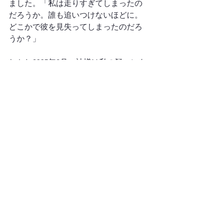
ました。「私は走りすぎてしまったの
だろうか。誰も追いつけないほどに。
どこかで彼を見失ってしまったのだろ
うか？」
しかし2025年2月、神様は私の疑いにも
かかわらず、ご自身の真実さを示して
くださいました。カイ（将来の夫）と
の出会いを通して。お互いを知れば知
るほど、私たちは自分たちの人生の至
るところに、神様の御手の跡を見るよ
うになりました。神様が最善の時を整
え、私たちを出会わせてくださったこ
とを。共通の友人も多く、もっと早く
出会うこともできたはずです。それで
も神様は、最善のタイミングをご存じ
でした。
もしかすると、私たちはイエス様に従