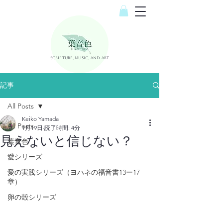
Scripture, Music, and Art
記事
All Posts
Keiko Yamada
All Posts
1月19日
読了時間: 4分
見えないと信じない？
葉音色
愛シリーズ
愛の実践シリーズ（ヨハネの福音書13ー17
章）
卵の殻シリーズ