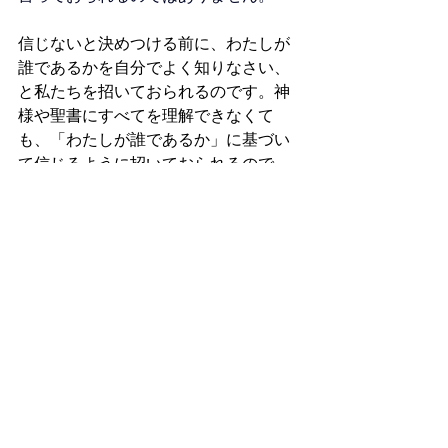
信じないと決めつける前に、わたしが
誰であるかを自分でよく知りなさい、
と私たちを招いておられるのです。神
様や聖書にすべてを理解できなくて
も、「わたしが誰であるか」に基づい
て信じるように招いておられるので
す。私たちを、そして大自然さえも創
造された神様は確かに聖書、大自然の
中でご自分を明らかにされています。
その言葉を信じることによって、自分
の理性や分析だけでは見えないものが
見えてきます。
私たちの「納得いかない」ことは本来
神に背を向けさせるものではなく、神
に向かわせるものです。今の正直な思
いを祈ってみませんか。