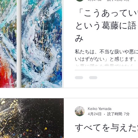
「こうあってい
という葛藤に語
み
私たちは、不当な扱いや悪
いはずがない」と感じます
と悪に満ちた世界ではなく
して創造されたからではな
から離れ、自分中心に生きるこ
も神は私たちを見捨てず、
れても忍耐し、あわれみを
その姿は、十字架で私たち
Keiko Yamada
ス・キリストに最もよく現れていま
4月24日
読了時間: 7分
「MERCY」は、三位一体
すべてを与えた
ました。神のあわれみは、
赦しによって変えられたよ