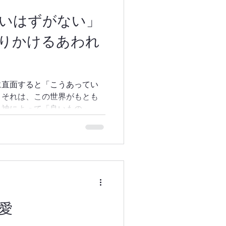
いはずがない」
りかけるあわれ
に直面すると「こうあってい
。それは、この世界がもとも
、神によって「良いもの」と
いでしょうか。しかし人は神
とを選びました。 それで
憎まれても善を行い、侮辱さ
注ぎ続けてくださいました。
の罪の代価を支払われたイエ
す。 今回の作品
の神のあわれみをテーマに描き
愛
ジャン・バルジャンが司教の
うに、人を変える力を持って