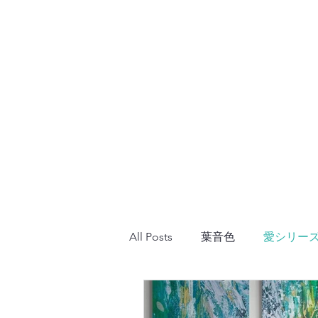
All Posts
葉音色
愛シリー